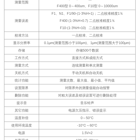
测量范围
F400型 0～400um、F10型 0～10000um
F1、N1、F1/90-(1-3%H+1)；二点校准精度1％
测量误差
F400 (1-3%H+0.7) 二点校准精度1％
F10-(1-3%H+10) 二点校准精度1％
校准方法
一点校准、二点校准
显示分辨率
0.1μm(测量范围小于100μm)、1μm(测量范围大于100μm)
存储
存储500个数据
工作方式
直接方式和成组方式
测量方式
连续测量和单次测量
关机方式
手动关机和自动关机
统计功能
测量次数、最大值、最小值、平均值
设置限界
对限界外的测量值能自动报警
删除功能
对粗大误差及错误设置可进行删除处理
提示音
音乐铃声
其它功能
电源欠压指示、错误提示
温度补偿
0～50℃
使用环境温度
-10℃～60℃
电源
1.5V×2