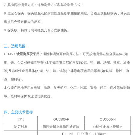
7. 具有两种测量方式：连续测量方式和单次测量方式；
8. 红宝石探头：探头接触点的耐磨性直接影响测量的精度。普通金属接触探头，其表面
磨损后会带来很大的误差；
9. 探头线：特殊订制可经受几百万次的曲折。
三、适用范围
OU3500
镀层测厚仪
采用了磁性和涡流两种测厚方法，可无损地测量磁性金属基体( 如
钢、铁、合金和硬磁性钢等 )上非磁性覆盖层的厚度(如铝、铬、铜、珐琅、橡胶、油漆
等)及非磁性金属基体(如铜、铝、锌、锡等)上非导电覆盖层的厚度(如:珐琅、橡胶、油
漆、塑料等)。
本仪器广泛地应用在电镀、防腐、航天航空、化工、汽车、造船、轻工、商检等检测领
域。是材料保护专业理想的仪器。
四、主要技术指标
型号
OU3500-F
OU3500-N
测定对象
磁性金属上非磁性涂镀层
非磁性金属上绝缘层
F1、N1、F1/90型 0～1250um