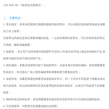
JJG 818─93 《电涡流式测厚仪》；
二、主要特点：
1. 零位稳定：所有涂层测厚仪测量前都要求校准零位，可以在随仪器的校零板或未涂覆
的工件上校零；
仪器零位的稳定是保证测量准确的前提。一台好的测厚仪校零后，可以长时间保持零位
不漂移，确保准确测量；
2. 精度高 ：本公司产品简单校0后精度即可达到1-2%是目前市场上能达到A级的产品,其
精度与稳定性高于国内同类产品；
3. 线性编辑：多数涂层测厚仪除了基础校零外，仪器本身没有线性编辑，使得测量重复
性误差大，本仪器出厂加入线性编辑增加测量精度与重复稳定性；
4. 温度补偿：涂覆层厚度的测量受温度影响非常大。同一工件在不同温度下测量会得出
很大的误差。所以好的测厚仪应该具备理想的温度补偿技术，以保证不同温度下的测量
精度；
5. 独特的直流采样技术：使得测量重复性较传统交流技术有无可比拟的优越和提高；
6. 可设置限界：对限界外的测量值能自动报警；