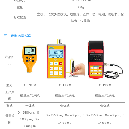
外型尺寸
120×65×30mm
重量
300g
主机、F型或N型探头、校准片、基体一块、电池、说明书、保
标准配置
修卡、仪器箱
五、仪器选型指南
产品图
片
型号
OU3100
OU3500
OU3600
工作原
磁感应/电涡流
磁感应/电涡流
磁感应/电涡流
理
型式
一体式
分体式
分体式
0～1500μm、0～
0～1250μm、0～400μm、0
0～1250μm、0～400μm、0
测量范
3000μm、0～
围
～10000μm
～10000μm
5000μm