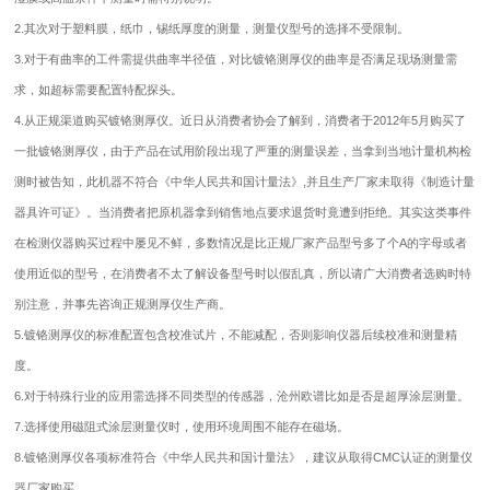
2.其次对于塑料膜，纸巾，锡纸厚度的测量，测量仪型号的选择不受限制。
3.对于有曲率的工件需提供曲率半径值，对比镀铬测厚仪的曲率是否满足现场测量需
求，如超标需要配置特配探头。
4.从正规渠道购买镀铬测厚仪。近日从消费者协会了解到，消费者于2012年5月购买了
一批镀铬测厚仪，由于产品在试用阶段出现了严重的测量误差，当拿到当地计量机构检
测时被告知，此机器不符合《中华人民共和国计量法》,并且生产厂家未取得《制造计量
器具许可证》。当消费者把原机器拿到销售地点要求退货时竟遭到拒绝。其实这类事件
在检测仪器购买过程中屡见不鲜，多数情况是比正规厂家产品型号多了个A的字母或者
使用近似的型号，在消费者不太了解设备型号时以假乱真，所以请广大消费者选购时特
别注意，并事先咨询正规测厚仪生产商。
5.镀铬测厚仪的标准配置包含校准试片，不能减配，否则影响仪器后续校准和测量精
度。
6.对于特殊行业的应用需选择不同类型的传感器，沧州欧谱比如是否是超厚涂层测量。
7.选择使用磁阻式涂层测量仪时，使用环境周围不能存在磁场。
8.镀铬测厚仪各项标准符合《中华人民共和国计量法》，建议从取得CMC认证的测量仪
器厂家购买。