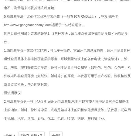
也不，测量起来比较其他几种麻烦。
5.放射测厚法：此处仪器价格非常昂贵（一般在10万RMB以上），钢板测厚仪
http://www.gangbancehouyi.com适用于一些特殊场合。
国内目前使用最为普遍的是第1、2两种方法，所以重点介绍下磁性测厚仪和涡流测厚
仪。
1.磁性测厚仪一体式仪器结构，可以单手操作。它采用电磁感应原理，适用于测量各种
磁性金属基体上非磁性覆盖层的厚度，可以测量钢铁上的各种电镀（镀镍除外）、涂
层、珐琅、塑料等覆盖层厚度，还可用于测量各种金属箔（如铜箔、铝箔、金箔等）沧
州欧谱和非金属薄膜（如纸张、塑料等）的厚度。本仪器可用于生产检验、验收检验及
质量监督检验，符合国家标准。
涡流测厚仪
2.涡流测厚仪是一种小型仪器,采用涡电流测量原理,可以方便无损地测量有色金属基体
上的油漆、塑料、橡胶等涂层，或者是铝基体上的阳极氧化膜厚度等。该仪器广泛应用
于机械、汽车、造船、石油、化工、电镀、喷塑、搪瓷、塑料等行业。
镀铬测厚仪
全部
标签：